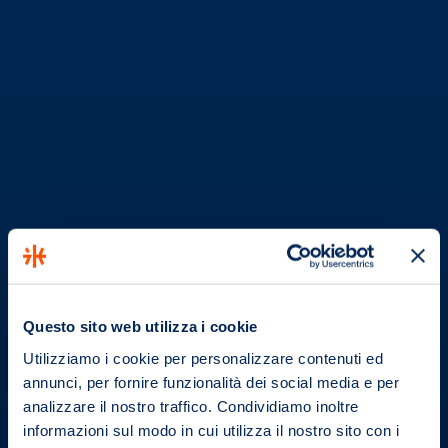
Questo sito web utilizza i cookie
Utilizziamo i cookie per personalizzare contenuti ed
annunci, per fornire funzionalità dei social media e per
analizzare il nostro traffico. Condividiamo inoltre
informazioni sul modo in cui utilizza il nostro sito con i